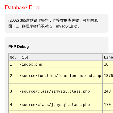
Database Error
(2002) 365建站错误警告：连接数据库失败，可能的原
因：1、数据库密码不对; 2、mysql未启动。
PHP Debug
No.
File
Line
1
/index.php
10
2
/source/function/function_extend.php
1376
3
/source/class/jzmysql.class.php
248
4
/source/class/jzmysql.class.php
170